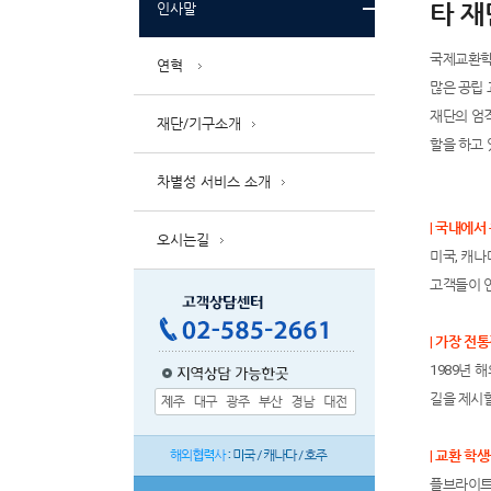
타 
인사말
국제교환학
연혁
많은 공립
재단의 엄격
재단/기구소개
할을 하고 
차별성 서비스 소개
| 국내에
오시는길
미국, 캐나
고객들이 
| 가장 
1989년
길을 제시할
| 교환 학
플브라이트,