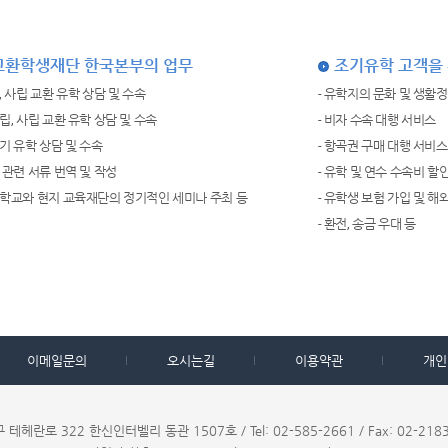
교환학생재단 한국본부의 업무
조기유학 고객을
립, 사립 교환 유학 상담 및 수속
- 유학지의 문화 및 생활
공립, 사립 교환 유학 상담 및 수속
- 비자 수속 대행 서비스
조기 유학 상담 및 수속
- 항곡권 구매 대행 서비스
학 관련 서류 번역 및 작성
- 유학 및 연수 수속비 할
립학교와 현지 교육재단의 정기적인 세미나 주최 등
- 유학생 보험 가입 및 해
- 환전, 송금 우대 등
이메일문의
오시는길
이용약관
개인
테헤란로 322 한신인터벨리 동관 1507호 / Tel: 02-585-2661 / Fax: 02-2183