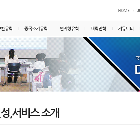
HOME
교환유학
중국조기유학
연계형유학
대학진학
커뮤니티
성,서비스 소개